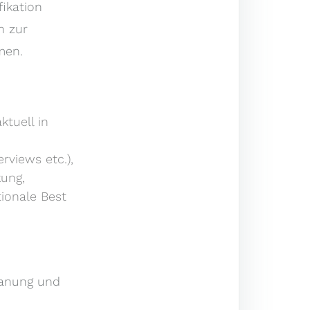
ikation
n zur
men.
ktuell in
erviews etc.),
kung,
ionale Best
planung und