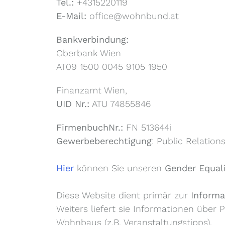
Tel.:
+4315220119
E-Mail:
office@wohnbund.at
Bankverbindung:
Oberbank Wien
AT09 1500 0045 9105 1950
Finanzamt Wien,
UID Nr.:
ATU 74855846
FirmenbuchNr.:
FN 513644i
Gewerbeberechtigung
: Public Relatio
Hier
können Sie unseren
Gender Equali
Diese Website dient primär zur
Informa
Weiters liefert sie Informationen über 
Wohnbaus (z.B. Veranstaltungstipps).