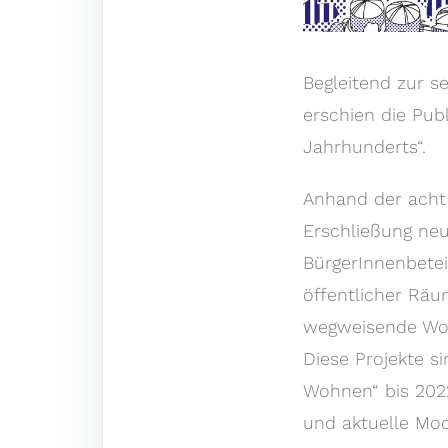
Begleitend zur s
erschien die Pub
Jahrhunderts“.
Anhand der acht
Erschließung neue
BürgerInnenbete
öffentlicher Rä
wegweisende Wohn
Diese Projekte s
Wohnen“ bis 2022
und aktuelle Mod