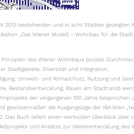
eit 2013 bestehenden und in acht Städten gezeigten 
likation „Das Wiener Modell – Wohnbau für die Stadt 
 Prinzipien des Wiener Wohnbaus (soziale Durchmisc
r Stadtgebiete, Diversität und Integration,
iligung, Umwelt- und Klimaschutz, Nutzung und Gest
ume, Bestandsentwicklung, Bauen am Stadtrand) wer
projekte der vergangenen 100 Jahre besprochen und
ind gewissermaßen die Ausgangslage der IBA Wien „N
. Das Buch liefert einen wertvollen Überblick über 
ellprojekte und Ansätze zur Weiterentwicklung des