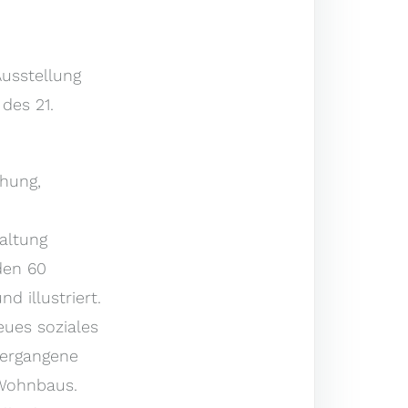
Ausstellung
des 21.
hung,
altung
den 60
 illustriert.
eues soziales
vergangene
 Wohnbaus.